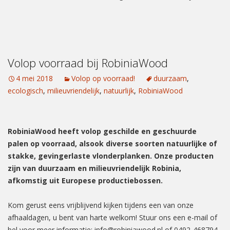
Volop voorraad bij RobiniaWood
4 mei 2018
Volop op voorraad!
duurzaam
,
ecologisch
,
milieuvriendelijk
,
natuurlijk
,
RobiniaWood
RobiniaWood heeft volop geschilde en geschuurde
palen op voorraad, alsook diverse soorten natuurlijke of
stakke, gevingerlaste vlonderplanken. Onze producten
zijn van duurzaam en milieuvriendelijk Robinia,
afkomstig uit Europese productiebossen.
Kom gerust eens vrijblijvend kijken tijdens een van onze
afhaaldagen, u bent van harte welkom! Stuur ons een e-mail of
bel voor meer informatie: info@robiniawood.nl of 0492-468794.