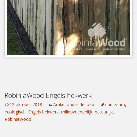
RobiniaWood Engels hekwerk
12 oktober 2018
Artikel onder de loep
duurzaam
,
ecologisch
,
Engels hekwerk
,
milieuvriendelijk
,
natuurlijk
,
RobiniaWood