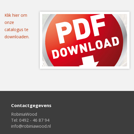
Klik hier om
onze
catalogus te
downloaden.
Contactgegevens
RobiniaWood
Tel: 0492 - 46 87 94
info@robiniawood.nl