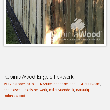
RobiniaWood Engels hekwerk
12 oktober 2018
Artikel onder de loep
duurzaam
,
ecologisch
,
Engels hekwerk
,
milieuvriendelijk
,
natuurlijk
,
RobiniaWood