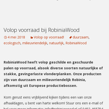
Volop voorraad bij RobiniaWood
4 mei 2018
Volop op voorraad!
duurzaam
,
ecologisch
,
milieuvriendelijk
,
natuurlijk
,
RobiniaWood
RobiniaWood heeft volop geschilde en geschuurde
palen op voorraad, alsook diverse soorten natuurlijke of
stakke, gevingerlaste vlonderplanken. Onze producten
zijn van duurzaam en milieuvriendelijk Robinia,
afkomstig uit Europese productiebossen.
Kom gerust eens vrijblijvend kijken tijdens een van onze
afhaaldagen, u bent van harte welkom! Stuur ons een e-mail of
bel voor meer informatie: info@robiniawood.nl of 0492-468794.