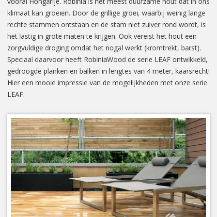
vooral Hongarije. Robinia is het meest duurzame hout dat in ons
klimaat kan groeien. Door de grillige groei, waarbij weinig lange
rechte stammen ontstaan en de stam niet zuiver rond wordt, is
het lastig in grote maten te krijgen. Ook vereist het hout een
zorgvuldige droging omdat het nogal werkt (kromtrekt, barst).
Speciaal daarvoor heeft RobiniaWood de serie LEAF ontwikkeld,
gedroogde planken en balken in lengtes van 4 meter, kaarsrecht!
Hier een mooie impressie van de mogelijkheden met onze serie
LEAF.