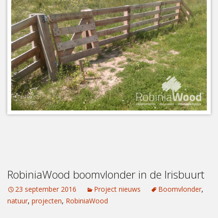
RobiniaWood boomvlonder in de Irisbuurt
23 september 2016
Project nieuws
Boomvlonder
,
natuur
,
projecten
,
RobiniaWood