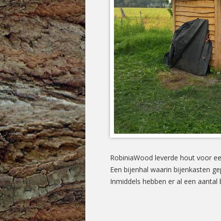
RobiniaWood leverde hout voor een
Een bijenhal waarin bijenkasten g
Inmiddels hebben er al een aantal 