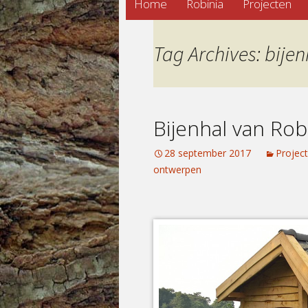
Home
Robinia
Projecten
to
content
Tag Archives: bijen
Bijenhal van Ro
28 september 2017
Projec
ontwerpen