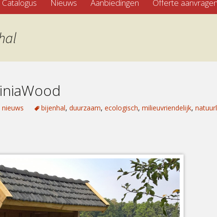
Catalogus
Nieuws
Aanbiedingen
Offerte aanvrage
hal
biniaWood
t nieuws
bijenhal
,
duurzaam
,
ecologisch
,
milieuvriendelijk
,
natuurl