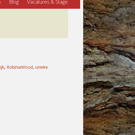
n
Blog
Vacatures & Stage
ijk
,
RobiniaWood
,
unieke