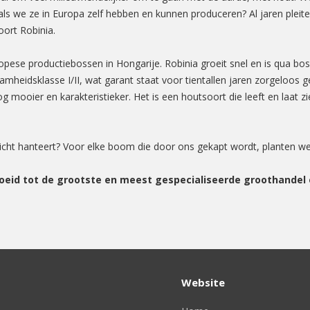
ls we ze in Europa zelf hebben en kunnen produceren? Al jaren pleite
oort Robinia.
opese productiebossen in Hongarije. Robinia groeit snel en is qua b
mheidsklasse I/II, wat garant staat voor tientallen jaren zorgeloos ge
g mooier en karakteristieker. Het is een houtsoort die leeft en laat z
icht hanteert? Voor elke boom die door ons gekapt wordt, planten w
oeid tot de grootste en meest gespecialiseerde groothandel 
Website