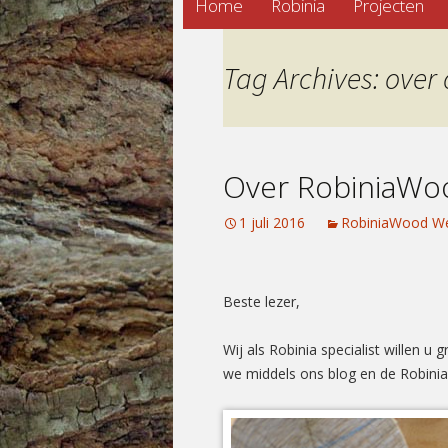
Home
Robinia
Projecten
to
content
Tag Archives: over
Over RobiniaWo
1 juli 2016
RobiniaWood We
Beste lezer,
Wij als Robinia specialist willen u
we middels ons blog en de Robini