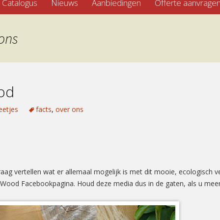
Catalogus
Nieuws
Aanbiedingen
Offerte aanvrage
 ons
od
etjes
facts
,
over ons
 graag vertellen wat er allemaal mogelijk is met dit mooie, ecologisch
aWood Facebookpagina. Houd deze media dus in de gaten, als u meer