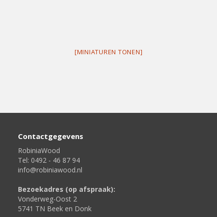
[MINIATUREN TONEN]
Contactgegevens
RobiniaWood
Tel: 0492 - 46 87 94
info@robiniawood.nl
Bezoekadres (op afspraak):
Vonderweg-Oost 2
5741 TN Beek en Donk