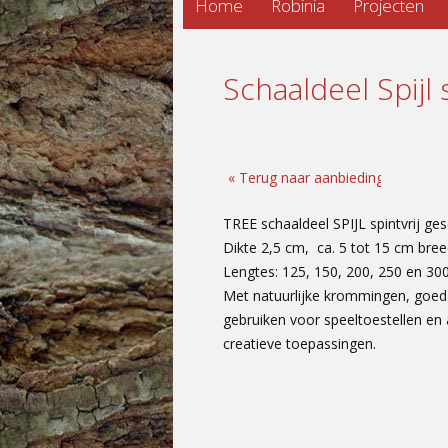
Home
Robinia
Projecten
to
content
Schaaldeel Spijl 
TREE schaaldeel SPIJL spintvrij ge
Dikte 2,5 cm, ca. 5 tot 15 cm bree
Lengtes: 125, 150, 200, 250 en 30
Met natuurlijke krommingen, goed
gebruiken voor speeltoestellen en
creatieve toepassingen.