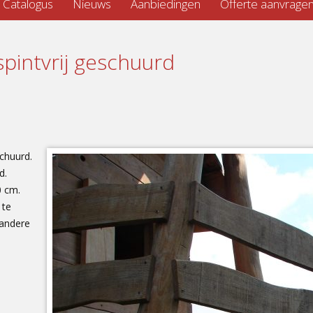
Catalogus
Nieuws
Aanbiedingen
Offerte aanvrage
spintvrij geschuurd
schuurd.
d.
0 cm.
 te
 andere